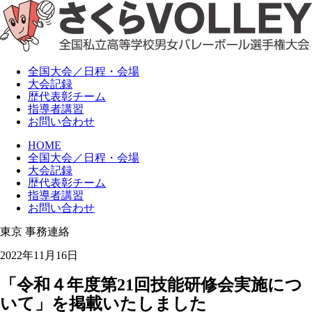
全国大会
／日程・会場
大会記録
歴代
表彰チーム
指導者講習
お問い合わせ
HOME
全国大会／日程・会場
大会記録
歴代表彰チーム
指導者講習
お問い合わせ
東京
事務連絡
2022年11月16日
「令和４年度第21回技能研修会実施につ
いて」を掲載いたしました