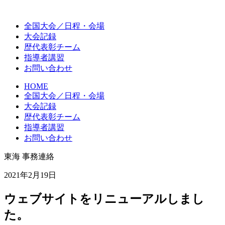
全国大会
／日程・会場
大会記録
歴代
表彰チーム
指導者講習
お問い合わせ
HOME
全国大会／日程・会場
大会記録
歴代表彰チーム
指導者講習
お問い合わせ
東海
事務連絡
2021年2月19日
ウェブサイトをリニューアルしまし
た。