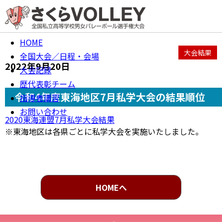
HOME
東海
大会結果
全国大会／日程・会場
2022年9月20日
大会記録
歴代表彰チーム
令和4年度東海地区7月私学大会の結果順位
指導者講習
お問い合わせ
2020東海連盟7月私学大会結果
※東海地区は各県ごとに私学大会を実施いたしました。
HOMEへ