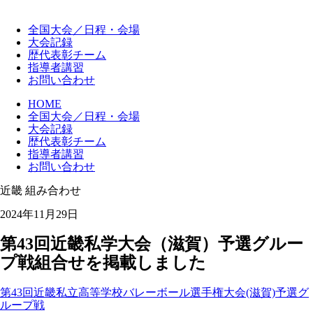
全国大会
／日程・会場
大会記録
歴代
表彰チーム
指導者講習
お問い合わせ
HOME
全国大会／日程・会場
大会記録
歴代表彰チーム
指導者講習
お問い合わせ
近畿
組み合わせ
2024年11月29日
第43回近畿私学大会（滋賀）予選グルー
プ戦組合せを掲載しました
第43回近畿私立高等学校バレーボール選手権大会(滋賀)予選グ
ループ戦