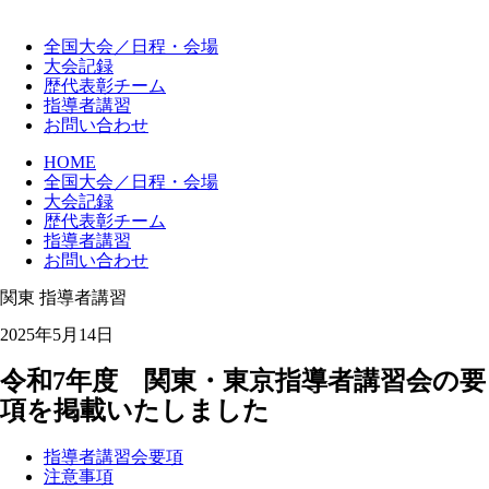
全国大会
／日程・会場
大会記録
歴代
表彰チーム
指導者講習
お問い合わせ
HOME
全国大会／日程・会場
大会記録
歴代表彰チーム
指導者講習
お問い合わせ
関東
指導者講習
2025年5月14日
令和7年度 関東・東京指導者講習会の要
項を掲載いたしました
指導者講習会要項
注意事項