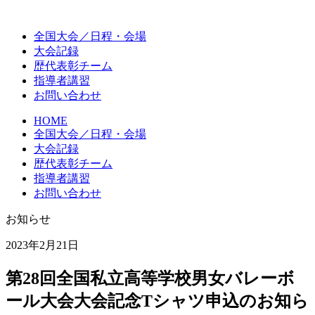
全国大会
／日程・会場
大会記録
歴代
表彰チーム
指導者講習
お問い合わせ
HOME
全国大会／日程・会場
大会記録
歴代表彰チーム
指導者講習
お問い合わせ
お知らせ
2023年2月21日
第28回全国私立高等学校男女バレーボ
ール大会大会記念Tシャツ申込のお知ら