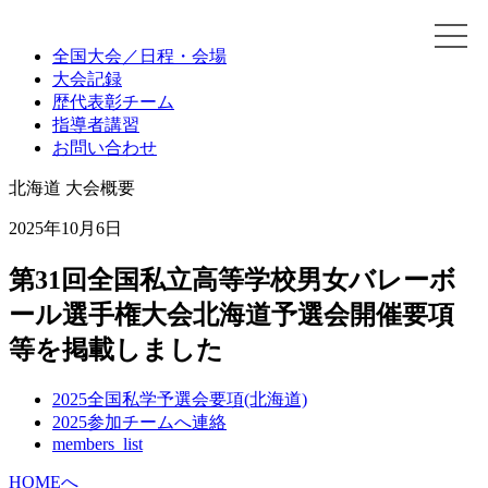
全国大会
／日程・会場
大会記録
歴代
表彰チーム
指導者講習
お問い合わせ
北海道
大会概要
2025年10月6日
第31回全国私立高等学校男女バレーボ
ール選手権大会北海道予選会開催要項
等を掲載しました
2025全国私学予選会要項(北海道)
2025参加チームへ連絡
members_list
HOMEへ